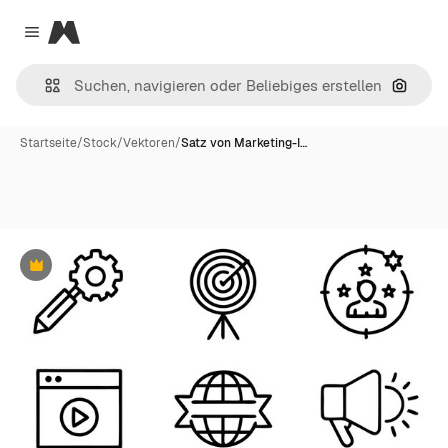
Magnific
Close menu
Nach B
Startseite
/
Stock
/
Vektoren
/
Satz von Marketing-I…
Premium