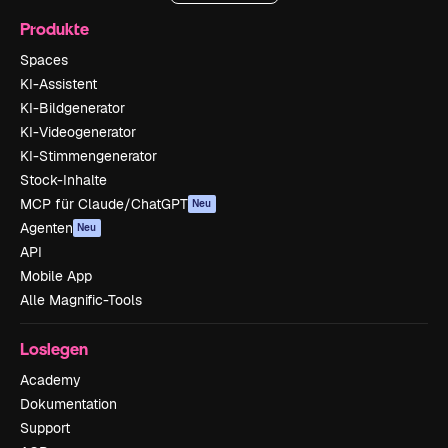
Produkte
Spaces
KI-Assistent
KI-Bildgenerator
KI-Videogenerator
KI-Stimmengenerator
Stock-Inhalte
MCP für Claude/ChatGPT
Neu
Agenten
Neu
API
Mobile App
Alle Magnific-Tools
Loslegen
Academy
Dokumentation
Support