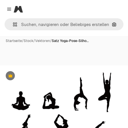
Magnific
Close menu
Nach B
Startseite
/
Stock
/
Vektoren
/
Satz Yoga-Pose-Silho…
Premium