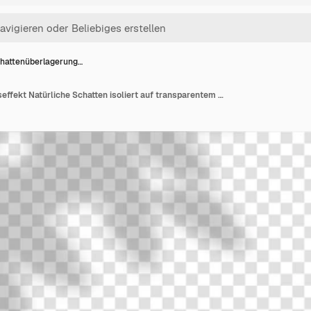
hattenüberlagerung…
Schattenüberlagerungseffekt Natürliche Schatten isoliert auf transparentem Hintergrund Vektorillustration