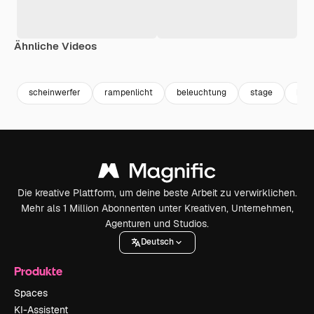
Ähnliche Videos
Premium
Premium
Premium
Premium
scheinwerfer
rampenlicht
beleuchtung
stage
büh
Die kreative Plattform, um deine beste Arbeit zu verwirklichen.
Mehr als 1 Million Abonnenten unter Kreativen, Unternehmen,
Agenturen und Studios.
Deutsch
Produkte
Spaces
KI-Assistent