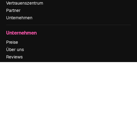
Vertrauenszentrum
Partner
Unternehmen
Unternehmen
Preise
Über uns
Reviews
Karriere
Suchtrends
Blog
Veranstaltungen
Slidesgo
Deine Inhalte verkaufen
Pressesaal
Suchst du nach magnific.ai
Kontakt aufnehmen