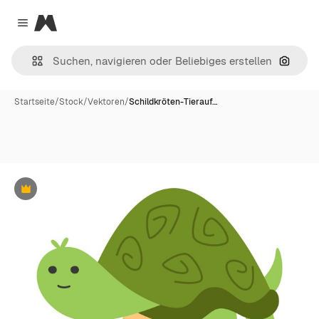
Magnific
Close menu
Nach B
Startseite
/
Stock
/
Vektoren
/
Schildkröten-Tierauf…
Premium