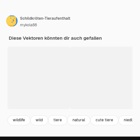
Schildkröten-Tieraufenthalt
mykola88
Diese Vektoren könnten dir auch gefallen
wildlife
wild
tiere
natural
cute tiere
niedliche