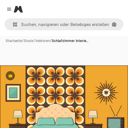
Magnific
Close menu
Nach B
Startseite
/
Stock
/
Vektoren
/
Schlafzimmer Interie…
Premium