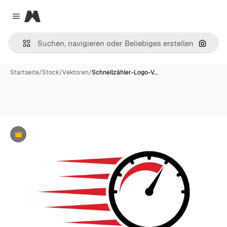
Magnific
Close menu
Nach B
Startseite
/
Stock
/
Vektoren
/
Schnellzähler-Logo-V…
Premium