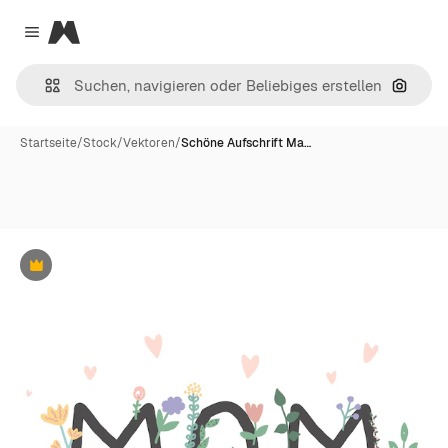
Magnific
Close menu
Nach B
Startseite
/
Stock
/
Vektoren
/
Schöne Aufschrift Ma…
Premium