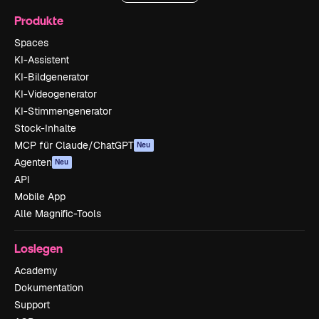
Produkte
Spaces
KI-Assistent
KI-Bildgenerator
KI-Videogenerator
KI-Stimmengenerator
Stock-Inhalte
MCP für Claude/ChatGPT
Neu
Agenten
Neu
API
Mobile App
Alle Magnific-Tools
Loslegen
Academy
Dokumentation
Support