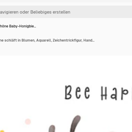
höne Baby-Honigbie…
Schöne Baby-Honigbiene schläft in Blumen, Aquarell, Zeichentrickfigur, Handmalerei, Illustration