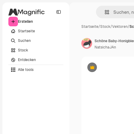
Erstellen
Startseite
/
Stock
/
Vektoren
/
Sc
Startseite
Suchen
NatsichaJAn
Stock
Entdecken
Alle tools
Premium