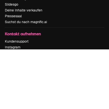
Slidesgo
Deine Inhalte verkaufen
Pressesaal
Suchst du nach magnific.ai
Kontakt aufnehmen
Kundensupport
Instagram
YouTube
LinkedIn
TikTok
Discord
X
Reddit
Copyright © 2010-
2026
Freepik Company S.L.U.
Alle Rechte vorbehalten
.