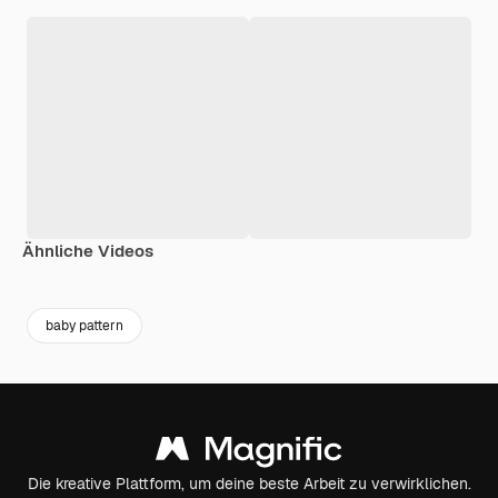
Ähnliche Videos
Premium
Premium
Generiert von KI
Premium
Premium
Generiert v
baby pattern
Die kreative Plattform, um deine beste Arbeit zu verwirklichen.