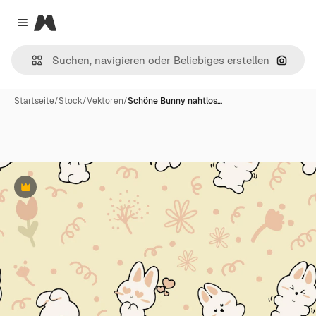
Magnific
Close menu
Nach B
Startseite
/
Stock
/
Vektoren
/
Schöne Bunny nahtlos…
Premium