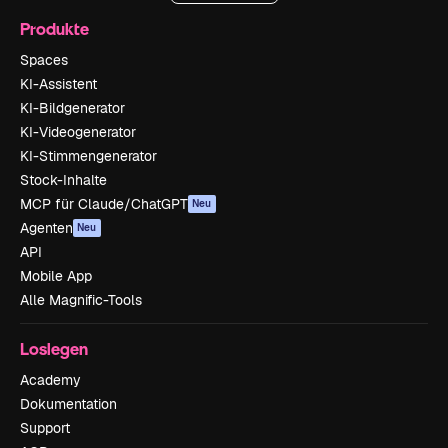
Produkte
Spaces
KI-Assistent
KI-Bildgenerator
KI-Videogenerator
KI-Stimmengenerator
Stock-Inhalte
MCP für Claude/ChatGPT
Neu
Agenten
Neu
API
Mobile App
Alle Magnific-Tools
Loslegen
Academy
Dokumentation
Support