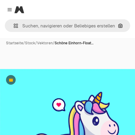
Magnific
Close menu
Nach B
Startseite
/
Stock
/
Vektoren
/
Schöne Einhorn-Float…
Premium