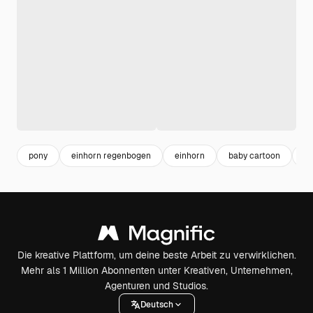
pony
einhorn regenbogen
einhorn
baby cartoon
lu
Die kreative Plattform, um deine beste Arbeit zu verwirklichen.
Mehr als 1 Million Abonnenten unter Kreativen, Unternehmen,
Agenturen und Studios.
Deutsch