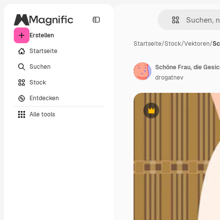
Erstellen
Startseite
/
Stock
/
Vektoren
/
Sc
Startseite
Suchen
Schöne Frau, die Ges
drogatnev
Stock
Entdecken
Alle tools
Premium