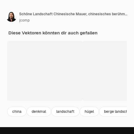
Schöne Landschaft Chinesische Mauer, chinesisches berühmtes Wahrzeichen mit Wachtürmen Touristenattraktion Design Postkarte oder Reiseplakat, Vektorillustration.
jcomp
Diese Vektoren könnten dir auch gefallen
china
denkmal
landschaft
hügel
berge landschaft