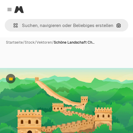
Magnific
Close menu
Nach B
Startseite
/
Stock
/
Vektoren
/
Schöne Landschaft Ch…
Premium