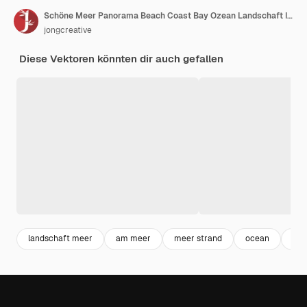
Schöne Meer Panorama Beach Coast Bay Ozean Landschaft Illustration
jongcreative
Diese Vektoren könnten dir auch gefallen
landschaft meer
am meer
meer strand
ocean
str