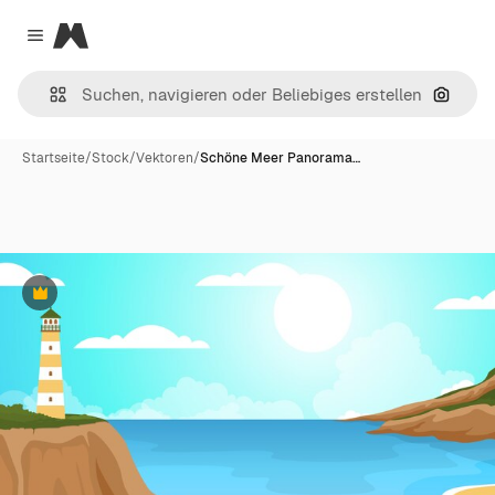
Magnific
Close menu
Nach B
Startseite
/
Stock
/
Vektoren
/
Schöne Meer Panorama…
Premium