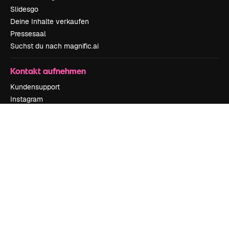
Slidesgo
Deine Inhalte verkaufen
Pressesaal
Suchst du nach magnific.ai
Kontakt aufnehmen
Kundensupport
Instagram
YouTube
LinkedIn
TikTok
Discord
X
Reddit
Copyright © 2010-
2026
Freepik Company S.L.U.
Alle Rechte vorbehalten
.