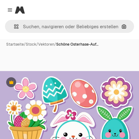
Magnific
Close menu
Nach B
Startseite
/
Stock
/
Vektoren
/
Schöne Osterhase-Auf…
Premium