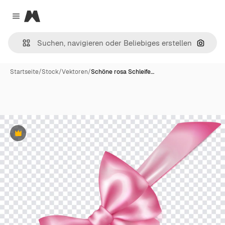
Magnific
Close menu
Nach B
Startseite
/
Stock
/
Vektoren
/
Schöne rosa Schleife…
Premium