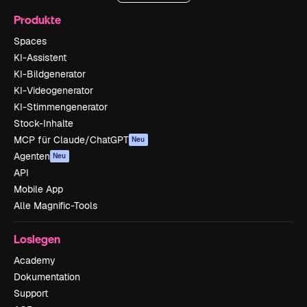
Produkte
Spaces
KI-Assistent
KI-Bildgenerator
KI-Videogenerator
KI-Stimmengenerator
Stock-Inhalte
MCP für Claude/ChatGPT
Neu
Agenten
Neu
API
Mobile App
Alle Magnific-Tools
Loslegen
Academy
Dokumentation
Support