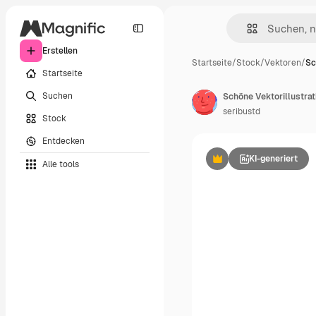
Erstellen
Startseite
/
Stock
/
Vektoren
/
Sc
Startseite
Suchen
Schöne Vektorillustrat
seribustd
Stock
Entdecken
KI-generiert
Alle tools
Premium