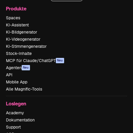
Produkte
Spaces
KI-Assistent
KI-Bildgenerator
KI-Videogenerator
KI-Stimmengenerator
Stock-Inhalte
MCP für Claude/ChatGPT
Neu
Agenten
Neu
API
Mobile App
Alle Magnific-Tools
Loslegen
Academy
Dokumentation
Support