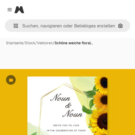
Magnific
Close menu
Nach B
Startseite
/
Stock
/
Vektoren
/
Schöne weiche floral…
Premium