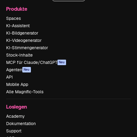
Produkte
Spaces
KI-Assistent
KI-Bildgenerator
KI-Videogenerator
KI-Stimmengenerator
Stock-Inhalte
MCP für Claude/ChatGPT
Neu
Agenten
Neu
API
Mobile App
Alle Magnific-Tools
Loslegen
Academy
Dokumentation
Support