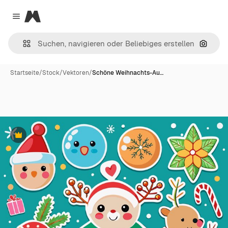
Magnific
Close menu
Nach B
Startseite
/
Stock
/
Vektoren
/
Schöne Weihnachts-Au…
Premium