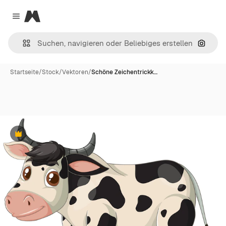
Magnific
Close menu
Nach B
Startseite
/
Stock
/
Vektoren
/
Schöne Zeichentrickk…
Premium