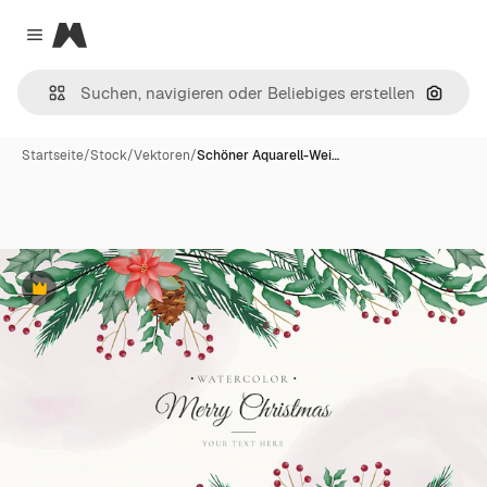
Magnific
Close menu
Nach B
Startseite
/
Stock
/
Vektoren
/
Schöner Aquarell-Wei…
Premium