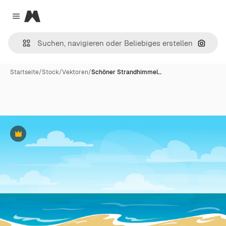
Magnific
Close menu
Nach B
Startseite
/
Stock
/
Vektoren
/
Schöner Strandhimmel…
Premium