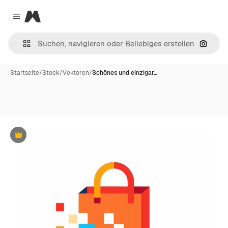
Magnific
Close menu
Nach B
Startseite
/
Stock
/
Vektoren
/
Schönes und einzigar…
Premium