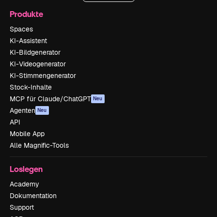
Produkte
Spaces
KI-Assistent
KI-Bildgenerator
KI-Videogenerator
KI-Stimmengenerator
Stock-Inhalte
MCP für Claude/ChatGPT
Neu
Agenten
Neu
API
Mobile App
Alle Magnific-Tools
Loslegen
Academy
Dokumentation
Support