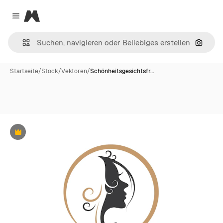
Magnific
Close menu
Nach B
Startseite
/
Stock
/
Vektoren
/
Schönheitsgesichtsfr…
Premium