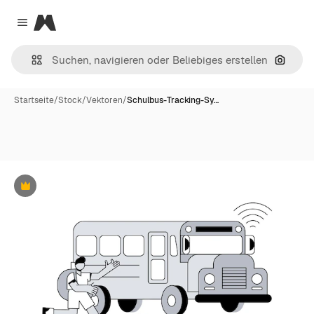
Magnific
Close menu
Nach B
Startseite
/
Stock
/
Vektoren
/
Schulbus-Tracking-Sy…
Premium