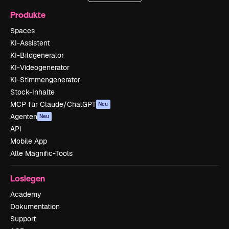
Produkte
Spaces
KI-Assistent
KI-Bildgenerator
KI-Videogenerator
KI-Stimmengenerator
Stock-Inhalte
MCP für Claude/ChatGPT
Neu
Agenten
Neu
API
Mobile App
Alle Magnific-Tools
Loslegen
Academy
Dokumentation
Support