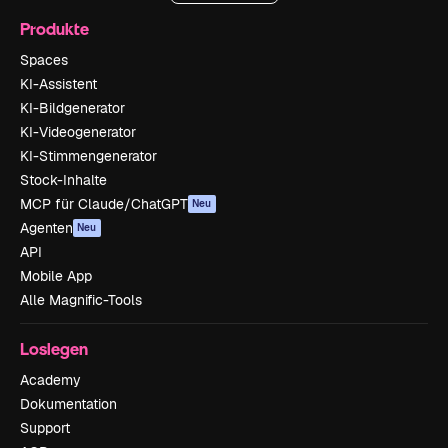
Produkte
Spaces
KI-Assistent
KI-Bildgenerator
KI-Videogenerator
KI-Stimmengenerator
Stock-Inhalte
MCP für Claude/ChatGPT
Neu
Agenten
Neu
API
Mobile App
Alle Magnific-Tools
Loslegen
Academy
Dokumentation
Support