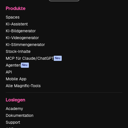
Produkte
Spaces
KI-Assistent
KI-Bildgenerator
KI-Videogenerator
KI-Stimmengenerator
Stock-Inhalte
MCP für Claude/ChatGPT
Neu
Agenten
Neu
API
Mobile App
Alle Magnific-Tools
Loslegen
Academy
Dokumentation
Support