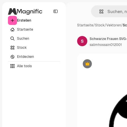
Erstellen
Startseite
/
Stock
/
Vektoren
/
Sc
Startseite
Suchen
Schwarze Frauen SVG
salimhossain012001
Stock
Entdecken
Alle tools
Premium