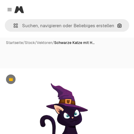
Magnific
Close menu
Nach B
Startseite
/
Stock
/
Vektoren
/
Schwarze Katze mit H…
Premium