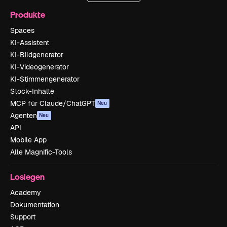
Produkte
Spaces
KI-Assistent
KI-Bildgenerator
KI-Videogenerator
KI-Stimmengenerator
Stock-Inhalte
MCP für Claude/ChatGPT
Neu
Agenten
Neu
API
Mobile App
Alle Magnific-Tools
Loslegen
Academy
Dokumentation
Support