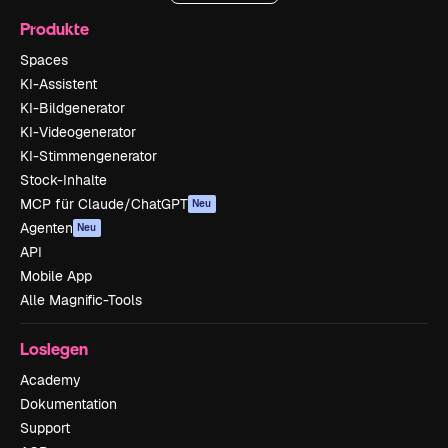
Produkte
Spaces
KI-Assistent
KI-Bildgenerator
KI-Videogenerator
KI-Stimmengenerator
Stock-Inhalte
MCP für Claude/ChatGPT
Neu
Agenten
Neu
API
Mobile App
Alle Magnific-Tools
Loslegen
Academy
Dokumentation
Support