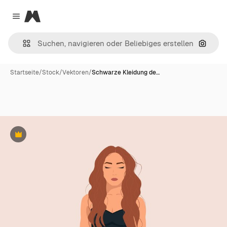
Magnific
Close menu
Nach B
Startseite
/
Stock
/
Vektoren
/
Schwarze Kleidung de…
Premium