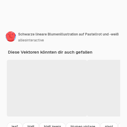
Schwarze lineare Blumenillustration auf Pastellrot und -weiß
alliesinteractive
Diese Vektoren könnten dir auch gefallen
leaf
blatt
blatt zweig
blumen vintage
plant
pf