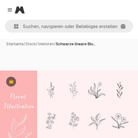
Magnific
Close menu
Nach B
Startseite
/
Stock
/
Vektoren
/
Schwarze lineare Blu…
Premium