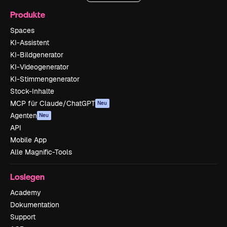
Produkte
Spaces
KI-Assistent
KI-Bildgenerator
KI-Videogenerator
KI-Stimmengenerator
Stock-Inhalte
MCP für Claude/ChatGPT
Neu
Agenten
Neu
API
Mobile App
Alle Magnific-Tools
Loslegen
Academy
Dokumentation
Support