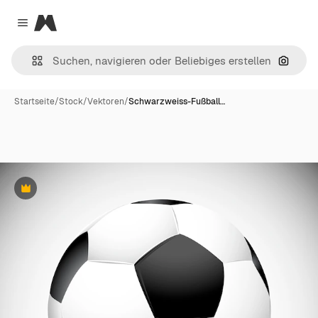
Magnific
Close menu
Nach B
Startseite
/
Stock
/
Vektoren
/
Schwarzweiss-Fußball…
Premium