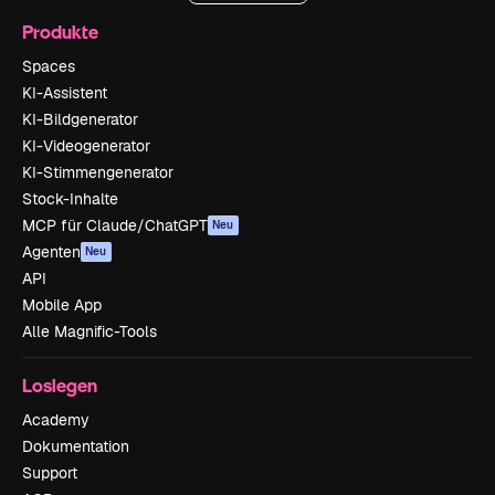
Produkte
Spaces
KI-Assistent
KI-Bildgenerator
KI-Videogenerator
KI-Stimmengenerator
Stock-Inhalte
MCP für Claude/ChatGPT
Neu
Agenten
Neu
API
Mobile App
Alle Magnific-Tools
Loslegen
Academy
Dokumentation
Support