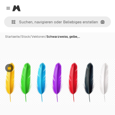
Magnific
Close menu
Nach B
Startseite
/
Stock
/
Vektoren
/
Schwarzweiss, gelbe,…
Premium