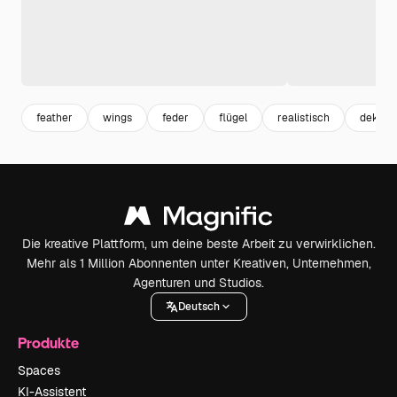
feather
wings
feder
flügel
realistisch
dekorat
Die kreative Plattform, um deine beste Arbeit zu verwirklichen.
Mehr als 1 Million Abonnenten unter Kreativen, Unternehmen,
Agenturen und Studios.
Deutsch
Produkte
Spaces
KI-Assistent