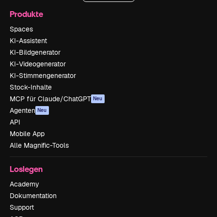
Produkte
Spaces
KI-Assistent
KI-Bildgenerator
KI-Videogenerator
KI-Stimmengenerator
Stock-Inhalte
MCP für Claude/ChatGPT
Neu
Agenten
Neu
API
Mobile App
Alle Magnific-Tools
Loslegen
Academy
Dokumentation
Support