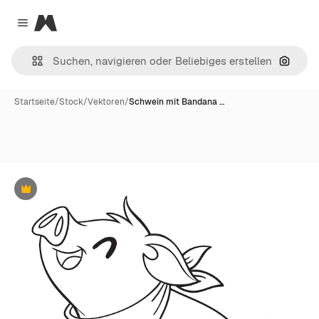
Magnific
Close menu
Nach B
Startseite
/
Stock
/
Vektoren
/
Schwein mit Bandana …
Premium