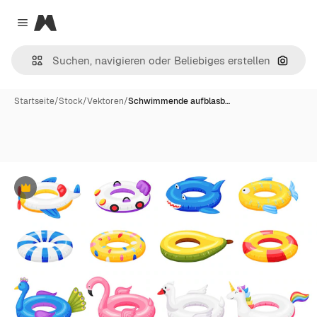
Magnific
Close menu
Nach B
Startseite
/
Stock
/
Vektoren
/
Schwimmende aufblasb…
Premium