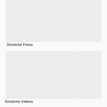
Ähnliche Fotos
Ähnliche Videos
Premium
Premium
Premium
Premium