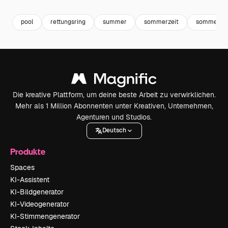
pool
rettungsring
summer
sommerzeit
sommer sy
Die kreative Plattform, um deine beste Arbeit zu verwirklichen.
Mehr als 1 Million Abonnenten unter Kreativen, Unternehmen,
Agenturen und Studios.
Deutsch
Produkte
Spaces
KI-Assistent
KI-Bildgenerator
KI-Videogenerator
KI-Stimmengenerator