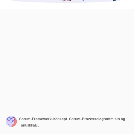
Scrum-Framework-Konzept. Scrum-Prozessdiagramm als agiles Softwareentwicklungsschema. Team bespricht Aufgaben am Kanban-Board und arbeitet am Laptop. Geschäftstreffen. Arbeitszyklus Projektmanagement
TanushkaBu