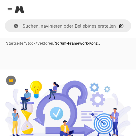
Magnific
Close menu
Nach B
Startseite
/
Stock
/
Vektoren
/
Scrum-Framework-Konz…
Premium