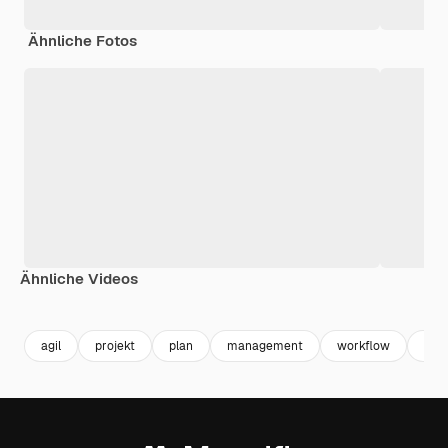
Ähnliche Fotos
Ähnliche Videos
Premium
Premium
Premium
Premium
Generiert v
agil
projekt
plan
management
workflow
busi