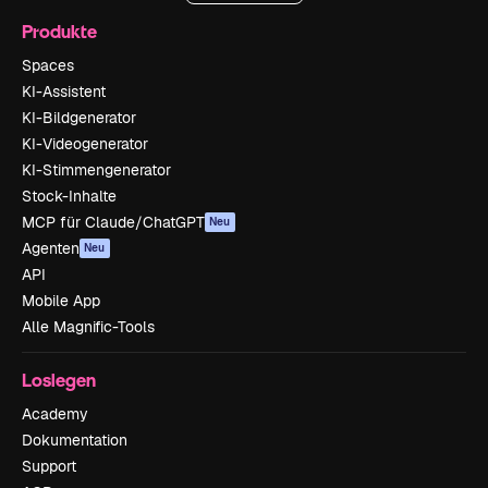
Produkte
Spaces
KI-Assistent
KI-Bildgenerator
KI-Videogenerator
KI-Stimmengenerator
Stock-Inhalte
MCP für Claude/ChatGPT
Neu
Agenten
Neu
API
Mobile App
Alle Magnific-Tools
Loslegen
Academy
Dokumentation
Support