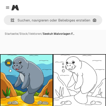
Magnific
Close menu
Nach B
Startseite
/
Stock
/
Vektoren
/
Seekuh Malvorlagen F…
Premium