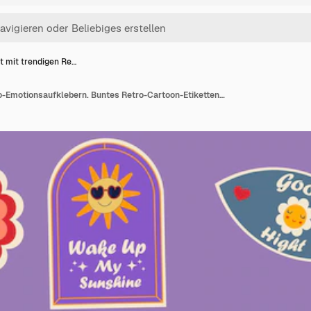
t mit trendigen Re…
Set mit trendigen Retro-Emotionsaufklebern. Buntes Retro-Cartoon-Etikettenform-Set