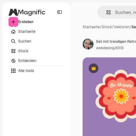
Erstellen
Startseite
/
Stock
/
Vektoren
/
Se
Startseite
Suchen
webdesing3009
Stock
Entdecken
Alle tools
Premium