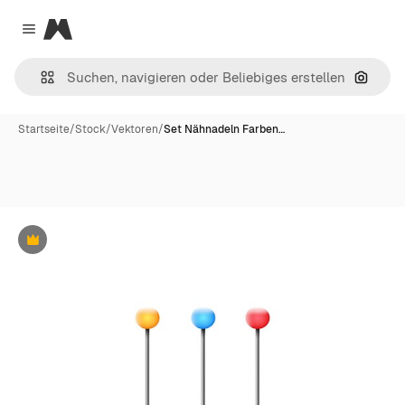
Magnific
Close menu
Nach B
Startseite
/
Stock
/
Vektoren
/
Set Nähnadeln Farben…
Premium