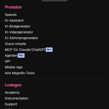
Produkte
Spaces
KI-Assistent
KI-Bildgenerator
KI-Videogenerator
KI-Stimmengenerator
Stock-Inhalte
MCP für Claude/ChatGPT
Neu
Agenten
Neu
API
Mobile App
Alle Magnific-Tools
Loslegen
Academy
Dokumentation
Support