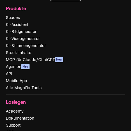
Produkte
Spaces
KI-Assistent
KI-Bildgenerator
KI-Videogenerator
KI-Stimmengenerator
Stock-Inhalte
MCP für Claude/ChatGPT
Neu
Agenten
Neu
API
Mobile App
Alle Magnific-Tools
Loslegen
Academy
Dokumentation
Support