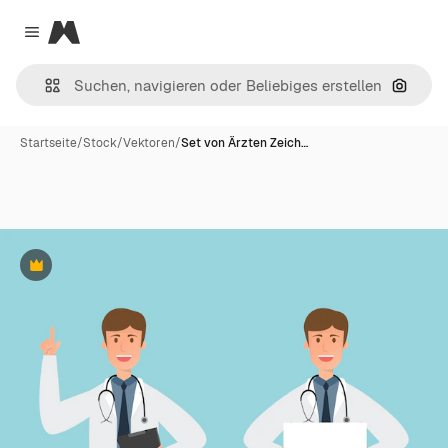
Magnific
Close menu
Nach B
Startseite
/
Stock
/
Vektoren
/
Set von Ärzten Zeich…
Premium