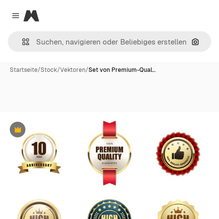
Magnific
Close menu
Nach B
Startseite
/
Stock
/
Vektoren
/
Set von Premium-Qual…
Premium