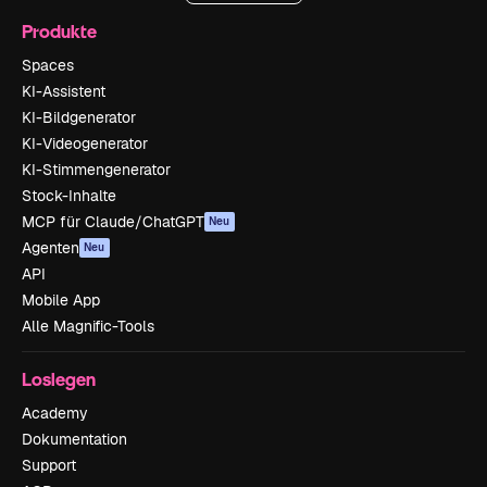
Produkte
Spaces
KI-Assistent
KI-Bildgenerator
KI-Videogenerator
KI-Stimmengenerator
Stock-Inhalte
MCP für Claude/ChatGPT
Neu
Agenten
Neu
API
Mobile App
Alle Magnific-Tools
Loslegen
Academy
Dokumentation
Support