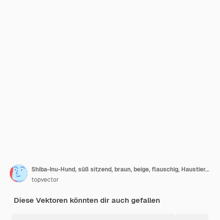
Shiba-Inu-Hund, süß sitzend, braun, beige, flauschig, Haustier, Tier, Seitenansicht, Vektorillustration auf weißem Hintergrund
topvector
Diese Vektoren könnten dir auch gefallen