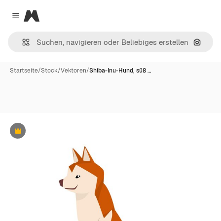
Magnific
Close menu
Nach B
Startseite
/
Stock
/
Vektoren
/
Shiba-Inu-Hund, süß …
Premium