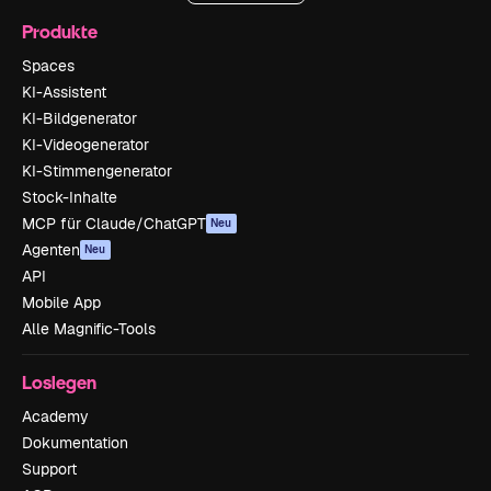
Produkte
Spaces
KI-Assistent
KI-Bildgenerator
KI-Videogenerator
KI-Stimmengenerator
Stock-Inhalte
MCP für Claude/ChatGPT
Neu
Agenten
Neu
API
Mobile App
Alle Magnific-Tools
Loslegen
Academy
Dokumentation
Support