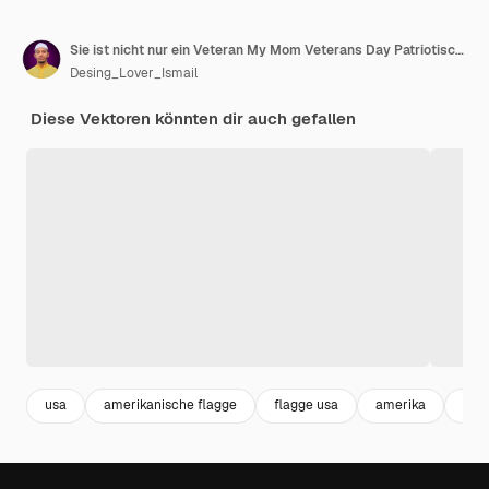
Sie ist nicht nur ein Veteran My Mom Veterans Day Patriotisches T-Shirt
Desing_Lover_Ismail
Diese Vektoren könnten dir auch gefallen
usa
amerikanische flagge
flagge usa
amerika
ame