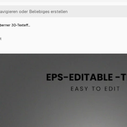
lberner 3D-Texteff…
t