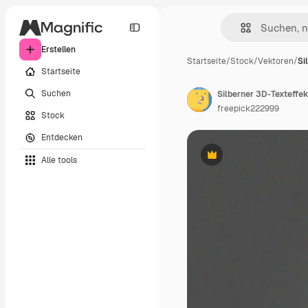
Erstellen
Startseite
/
Stock
/
Vektoren
/
Si
Startseite
Suchen
Silberner 3D-Texteffek
freepick222999
Stock
Entdecken
Alle tools
Premium