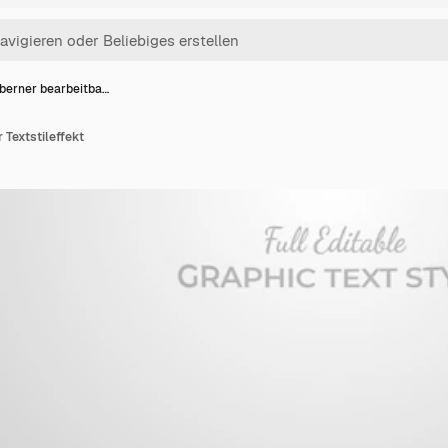
lberner bearbeitba…
 Textstileffekt