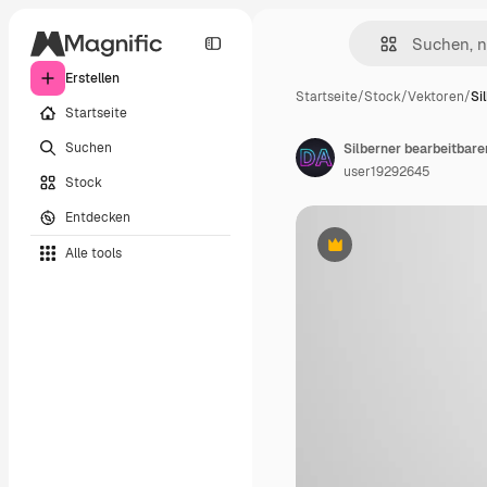
Erstellen
Startseite
/
Stock
/
Vektoren
/
Si
Startseite
Suchen
Silberner bearbeitbarer
user19292645
Stock
Entdecken
Alle tools
Premium