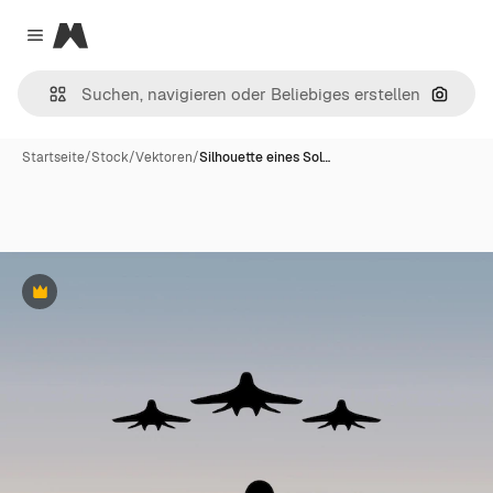
Magnific
Close menu
Nach B
Startseite
/
Stock
/
Vektoren
/
Silhouette eines Sol…
Premium