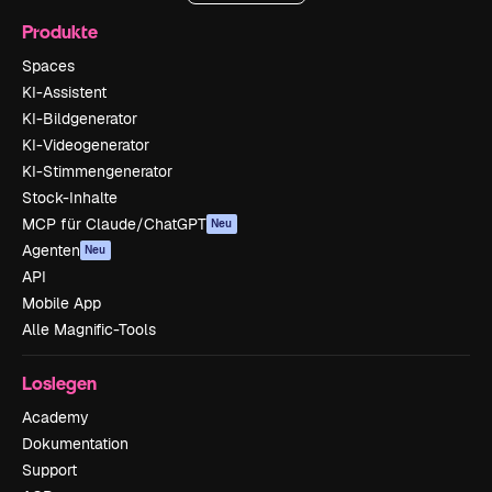
Produkte
Spaces
KI-Assistent
KI-Bildgenerator
KI-Videogenerator
KI-Stimmengenerator
Stock-Inhalte
MCP für Claude/ChatGPT
Neu
Agenten
Neu
API
Mobile App
Alle Magnific-Tools
Loslegen
Academy
Dokumentation
Support