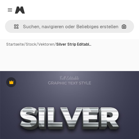
Magnific
Close menu
Nach B
Startseite
/
Stock
/
Vektoren
/
Silver Strip Editabl…
Premium