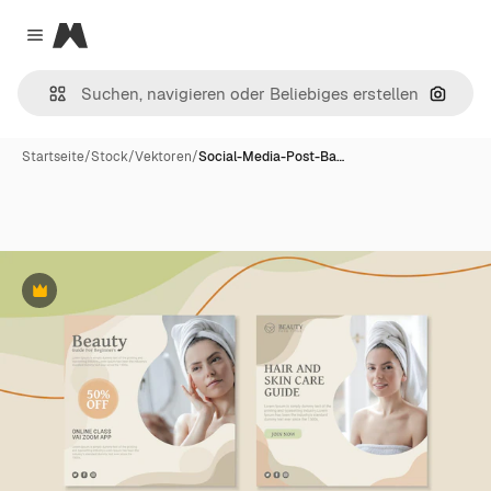
Magnific
Close menu
Nach B
Startseite
/
Stock
/
Vektoren
/
Social-Media-Post-Ba…
Premium