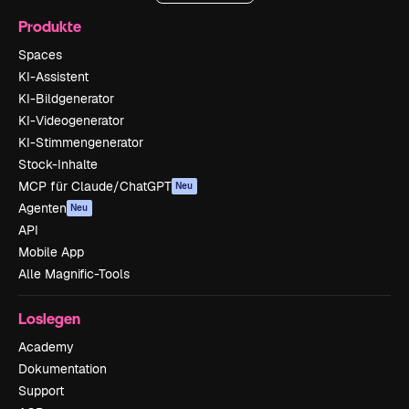
Produkte
Spaces
KI-Assistent
KI-Bildgenerator
KI-Videogenerator
KI-Stimmengenerator
Stock-Inhalte
MCP für Claude/ChatGPT
Neu
Agenten
Neu
API
Mobile App
Alle Magnific-Tools
Loslegen
Academy
Dokumentation
Support