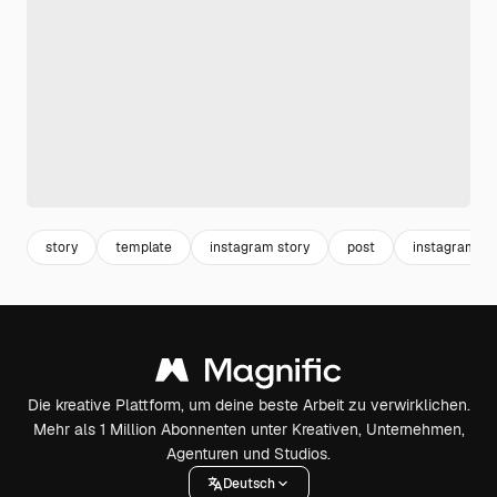
story
template
instagram story
post
instagram te
Die kreative Plattform, um deine beste Arbeit zu verwirklichen.
Mehr als 1 Million Abonnenten unter Kreativen, Unternehmen,
Agenturen und Studios.
Deutsch