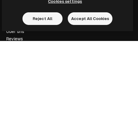
Cookies settings
Unternehmen
Reject All
Accept All Cookies
Preise
Über uns
Reviews
Karriere
Suchtrends
Blog
Veranstaltungen
Slidesgo
Deine Inhalte verkaufen
Pressesaal
Suchst du nach magnific.ai
Kontakt aufnehmen
Kundensupport
Instagram
YouTube