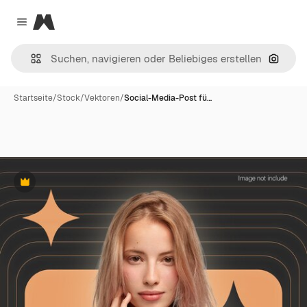
Magnific
Close menu
Nach B
Startseite
/
Stock
/
Vektoren
/
Social-Media-Post fü…
Premium