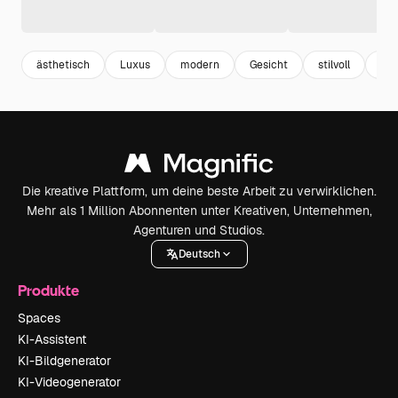
ästhetisch
Luxus
modern
Gesicht
stilvoll
ele
Die kreative Plattform, um deine beste Arbeit zu verwirklichen.
Mehr als 1 Million Abonnenten unter Kreativen, Unternehmen,
Agenturen und Studios.
Deutsch
Produkte
Spaces
KI-Assistent
KI-Bildgenerator
KI-Videogenerator